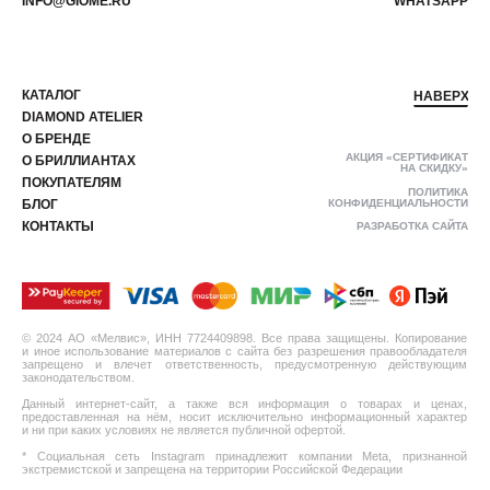
INFO@GIOME.RU
WHATSAPP
КАТАЛОГ
НАВЕРХ
DIAMOND ATELIER
О БРЕНДЕ
АКЦИЯ «СЕРТИФИКАТ
О БРИЛЛИАНТАХ
НА СКИДКУ»
ПОКУПАТЕЛЯМ
ПОЛИТИКА
БЛОГ
КОНФИДЕНЦИАЛЬНОСТИ
КОНТАКТЫ
РАЗРАБОТКА САЙТА
© 2024 АО «Мелвис», ИНН 7724409898. Все права защищены. Копирование
и иное использование материалов с сайта без разрешения правообладателя
запрещено и влечет ответственность, предусмотренную действующим
законодательством.
Данный интернет-сайт, а также вся информация о товарах и ценах,
предоставленная на нём, носит исключительно информационный характер
и ни при каких условиях не является публичной офертой.
* Социальная сеть Instagram принадлежит компании Meta, признанной
экстремистской и запрещена на территории Российской Федерации