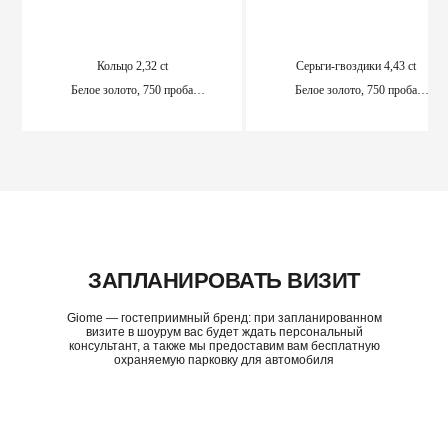
Кольцо 2,32 ct
Серьги-гвоздики 4,43 ct
Белое золото, 750 проба
Белое золото, 750 проба
Доступно для предзаказа
Доступно для предзаказа
ПОДРОБНЕЕ
ПОДРОБНЕЕ
ЗАПЛАНИРОВАТЬ ВИЗИТ
Giome — гостеприимный бренд: при запланированном
визите в шоурум вас будет ждать персональный
консультант, а также мы предоставим вам бесплатную
охраняемую парковку для автомобиля