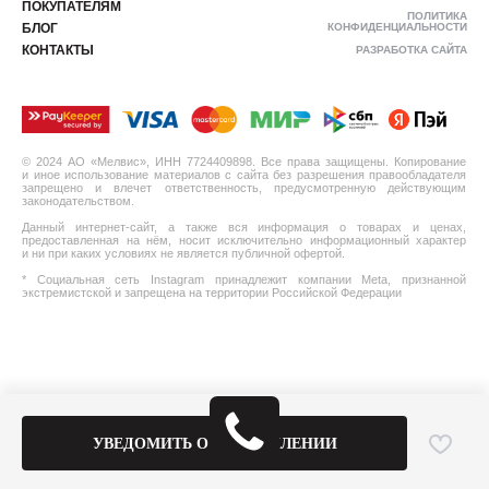
ПОКУПАТЕЛЯМ
ПОЛИТИКА
БЛОГ
КОНФИДЕНЦИАЛЬНОСТИ
КОНТАКТЫ
РАЗРАБОТКА САЙТА
© 2024 АО «Мелвис», ИНН 7724409898. Все права защищены. Копирование
и иное использование материалов с сайта без разрешения правообладателя
запрещено и влечет ответственность, предусмотренную действующим
законодательством.
Данный интернет-сайт, а также вся информация о товарах и ценах,
предоставленная на нём, носит исключительно информационный характер
и ни при каких условиях не является публичной офертой.
* Социальная сеть Instagram принадлежит компании Meta, признанной
экстремистской и запрещена на территории Российской Федерации
УВЕДОМИТЬ О ПОСТУПЛЕНИИ