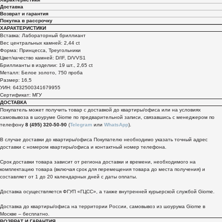
Доставка
Возврат и гарантия
Покупка в рассрочку
ХАРАКТЕРИСТИКИ
Вставка: Лабораторный бриллиант
Вес центральных камней: 2,44 ct
Форма: Принцесса, Треугольники
Цвет/качество камней: D/IF, D/VVS1
Бриллианты в изделии: 19 шт., 2,65 ct
Металл: Белое золото, 750 проба
Размер: 16,5
УИН: 6432500341679955
Сертификат: МГУ
ДОСТАВКА
Покупатель может получить товар с доставкой до квартиры/офиса или на условиях
самовывоза в шоуруме Giome по предварительной записи, связавшись с менеджером по
телефону
8 (495) 320-50-90
(
Telegram
или
WhatsApp
).
В случае доставки до квартиры/офиса Покупателю необходимо указать точный адрес
доставки с номером квартиры/офиса и контактный номер телефона.
Срок доставки товара зависит от региона доставки и времени, необходимого на
комплектацию товара (включая срок для перемещения товара до места получения) и
составляет от 1 до 20 календарных дней с даты оплаты.
Доставка осуществляется ФГУП «ГЦСС», а также внутренней курьерской службой Giome.
Доставка до квартиры/офиса на территории России, самовывоз из шоурума Giome в
Москве – бесплатно.
ВОЗВРАТ И ГАРАНТИЯ