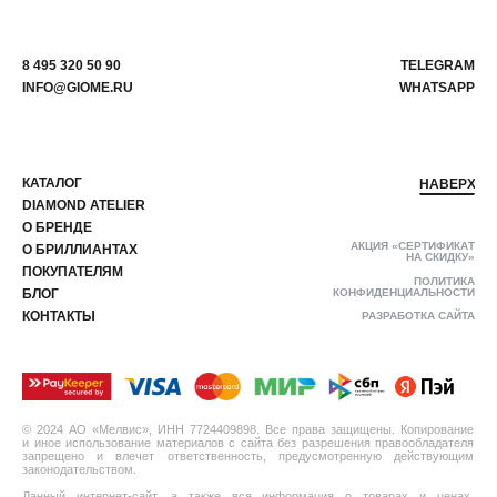
8 495 320 50 90
TELEGRAM
INFO@GIOME.RU
WHATSAPP
КАТАЛОГ
НАВЕРХ
DIAMOND ATELIER
О БРЕНДЕ
АКЦИЯ «СЕРТИФИКАТ
О БРИЛЛИАНТАХ
НА СКИДКУ»
ПОКУПАТЕЛЯМ
ПОЛИТИКА
БЛОГ
КОНФИДЕНЦИАЛЬНОСТИ
КОНТАКТЫ
РАЗРАБОТКА САЙТА
© 2024 АО «Мелвис», ИНН 7724409898. Все права защищены. Копирование
и иное использование материалов с сайта без разрешения правообладателя
запрещено и влечет ответственность, предусмотренную действующим
законодательством.
Данный интернет-сайт, а также вся информация о товарах и ценах,