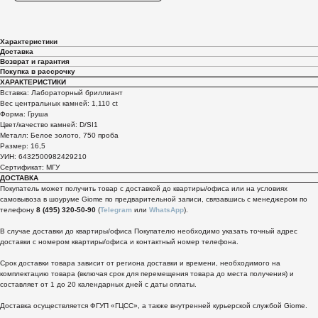
Характеристики
Доставка
Возврат и гарантия
Покупка в рассрочку
ХАРАКТЕРИСТИКИ
Вставка: Лабораторный бриллиант
Вес центральных камней: 1,110 ct
Форма: Груша
Цвет/качество камней: D/SI1
Металл: Белое золото, 750 проба
Размер: 16,5
УИН: 6432500982429210
Сертификат: МГУ
ДОСТАВКА
Покупатель может получить товар с доставкой до квартиры/офиса или на условиях
самовывоза в шоуруме Giome по предварительной записи, связавшись с менеджером по
телефону
8 (495) 320-50-90
(
Telegram
или
WhatsApp
).
В случае доставки до квартиры/офиса Покупателю необходимо указать точный адрес
доставки с номером квартиры/офиса и контактный номер телефона.
Срок доставки товара зависит от региона доставки и времени, необходимого на
комплектацию товара (включая срок для перемещения товара до места получения) и
составляет от 1 до 20 календарных дней с даты оплаты.
Доставка осуществляется ФГУП «ГЦСС», а также внутренней курьерской службой Giome.