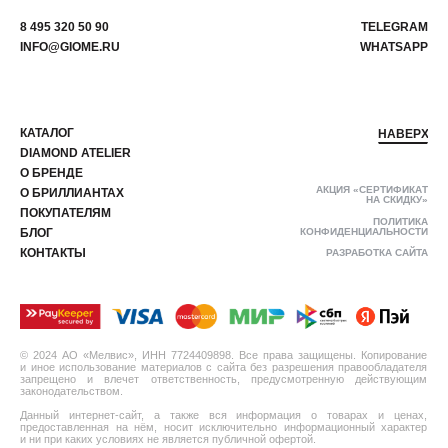
8 495 320 50 90
TELEGRAM
INFO@GIOME.RU
WHATSAPP
КАТАЛОГ
НАВЕРХ
DIAMOND ATELIER
О БРЕНДЕ
АКЦИЯ «СЕРТИФИКАТ
О БРИЛЛИАНТАХ
НА СКИДКУ»
ПОКУПАТЕЛЯМ
ПОЛИТИКА
БЛОГ
КОНФИДЕНЦИАЛЬНОСТИ
КОНТАКТЫ
РАЗРАБОТКА САЙТА
© 2024 АО «Мелвис», ИНН 7724409898. Все права защищены. Копирование
и иное использование материалов с сайта без разрешения правообладателя
запрещено и влечет ответственность, предусмотренную действующим
законодательством.
Данный интернет-сайт, а также вся информация о товарах и ценах,
предоставленная на нём, носит исключительно информационный характер
и ни при каких условиях не является публичной офертой.