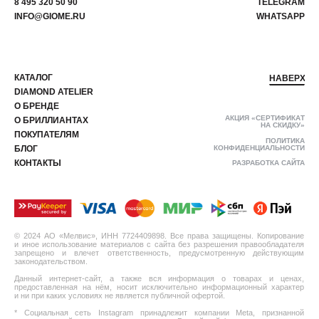
8 495 320 50 90
TELEGRAM
INFO@GIOME.RU
WHATSAPP
КАТАЛОГ
НАВЕРХ
DIAMOND ATELIER
О БРЕНДЕ
АКЦИЯ «СЕРТИФИКАТ
О БРИЛЛИАНТАХ
НА СКИДКУ»
ПОКУПАТЕЛЯМ
ПОЛИТИКА
БЛОГ
КОНФИДЕНЦИАЛЬНОСТИ
КОНТАКТЫ
РАЗРАБОТКА САЙТА
© 2024 АО «Мелвис», ИНН 7724409898. Все права защищены. Копирование
и иное использование материалов с сайта без разрешения правообладателя
запрещено и влечет ответственность, предусмотренную действующим
законодательством.
Данный интернет-сайт, а также вся информация о товарах и ценах,
предоставленная на нём, носит исключительно информационный характер
и ни при каких условиях не является публичной офертой.
* Социальная сеть Instagram принадлежит компании Meta, признанной