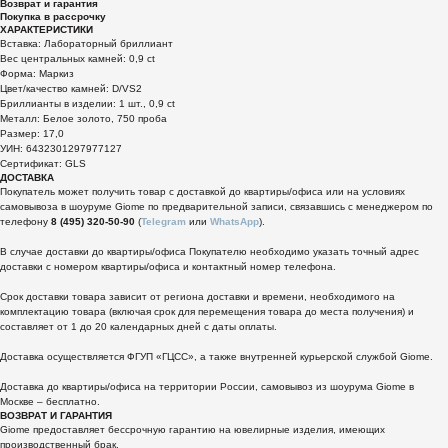
Возврат и гарантия
Покупка в рассрочку
ХАРАКТЕРИСТИКИ
Вставка: Лабораторный бриллиант
Вес центральных камней: 0,9 ct
Форма: Маркиз
Цвет/качество камней: D/VS2
Бриллианты в изделии: 1 шт., 0,9 ct
Металл: Белое золото, 750 проба
Размер: 17,0
УИН: 6432301297977127
Сертификат: GLS
ДОСТАВКА
Покупатель может получить товар с доставкой до квартиры/офиса или на условиях
самовывоза в шоуруме Giome по предварительной записи, связавшись с менеджером по
телефону
8 (495) 320-50-90
(
Telegram
или
WhatsApp
).
В случае доставки до квартиры/офиса Покупателю необходимо указать точный адрес
доставки с номером квартиры/офиса и контактный номер телефона.
Срок доставки товара зависит от региона доставки и времени, необходимого на
комплектацию товара (включая срок для перемещения товара до места получения) и
составляет от 1 до 20 календарных дней с даты оплаты.
Доставка осуществляется ФГУП «ГЦСС», а также внутренней курьерской службой Giome.
Доставка до квартиры/офиса на территории России, самовывоз из шоурума Giome в
Москве – бесплатно.
ВОЗВРАТ И ГАРАНТИЯ
Giome предоставляет бессрочную гарантию на ювелирные изделия, имеющих
производственный брак.