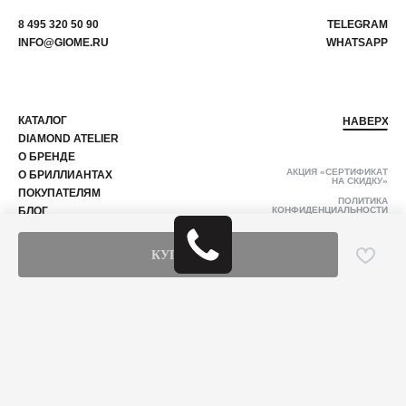
8 495 320 50 90
TELEGRAM
INFO@GIOME.RU
WHATSAPP
КАТАЛОГ
НАВЕРХ
DIAMOND ATELIER
О БРЕНДЕ
АКЦИЯ «СЕРТИФИКАТ
О БРИЛЛИАНТАХ
НА СКИДКУ»
ПОКУПАТЕЛЯМ
ПОЛИТИКА
БЛОГ
КОНФИДЕНЦИАЛЬНОСТИ
КОНТАКТЫ
РАЗРАБОТКА САЙТА
КУПИТЬ
© 2024 АО «Мелвис», ИНН 7724409898. Все права защищены. Копирование
и иное использование материалов с сайта без разрешения правообладателя
запрещено и влечет ответственность, предусмотренную действующим
законодательством.
Данный интернет-сайт, а также вся информация о товарах и ценах,
предоставленная на нём, носит исключительно информационный характер
и ни при каких условиях не является публичной офертой.