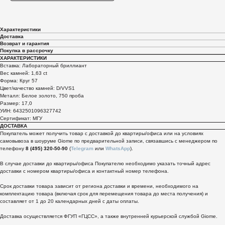
Характеристики
Доставка
Возврат и гарантия
Покупка в рассрочку
ХАРАКТЕРИСТИКИ
Вставка: Лабораторный бриллиант
Вес камней: 1,63 ct
Форма: Круг 57
Цвет/качество камней: D/VVS1
Металл: Белое золото, 750 проба
Размер: 17,0
УИН: 6432501096327742
Сертификат: МГУ
ДОСТАВКА
Покупатель может получить товар с доставкой до квартиры/офиса или на условиях
самовывоза в шоуруме Giome по предварительной записи, связавшись с менеджером по
телефону
8 (495) 320-50-90
(
Telegram
или
WhatsApp
).
В случае доставки до квартиры/офиса Покупателю необходимо указать точный адрес
доставки с номером квартиры/офиса и контактный номер телефона.
Срок доставки товара зависит от региона доставки и времени, необходимого на
комплектацию товара (включая срок для перемещения товара до места получения) и
составляет от 1 до 20 календарных дней с даты оплаты.
Доставка осуществляется ФГУП «ГЦСС», а также внутренней курьерской службой Giome.