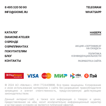
8 495 320 50 90
TELEGRAM
INFO@GIOME.RU
WHATSAPP
КАТАЛОГ
НАВЕРХ
DIAMOND ATELIER
О БРЕНДЕ
АКЦИЯ «СЕРТИФИКАТ
О БРИЛЛИАНТАХ
НА СКИДКУ»
ПОКУПАТЕЛЯМ
ПОЛИТИКА
БЛОГ
КОНФИДЕНЦИАЛЬНОСТИ
КОНТАКТЫ
РАЗРАБОТКА САЙТА
© 2024 АО «Мелвис», ИНН 7724409898. Все права защищены. Копирование
и иное использование материалов с сайта без разрешения правообладателя
запрещено и влечет ответственность, предусмотренную действующим
законодательством.
Данный интернет-сайт, а также вся информация о товарах и ценах,
предоставленная на нём, носит исключительно информационный характер
и ни при каких условиях не является публичной офертой.