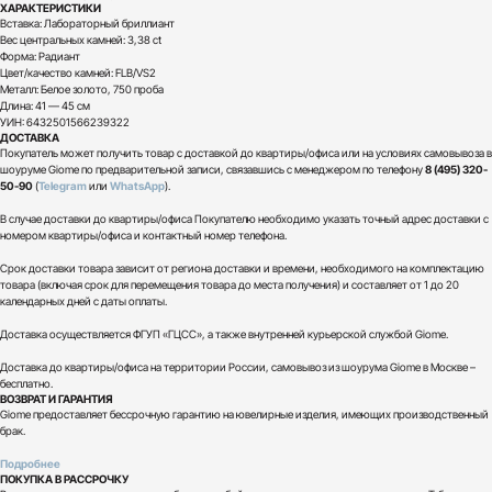
ХАРАКТЕРИСТИКИ
Вставка: Лабораторный бриллиант
Вес центральных камней: 3,38 ct
Форма: Радиант
Цвет/качество камней: FLB/VS2
Металл: Белое золото, 750 проба
Длина: 41 — 45 см
УИН: 6432501566239322
ДОСТАВКА
Покупатель может получить товар с доставкой до квартиры/офиса или на условиях самовывоза в
шоуруме Giome по предварительной записи, связавшись с менеджером по телефону
8 (495) 320-
50-90
(
Telegram
или
WhatsApp
).
В случае доставки до квартиры/офиса Покупателю необходимо указать точный адрес доставки с
номером квартиры/офиса и контактный номер телефона.
Срок доставки товара зависит от региона доставки и времени, необходимого на комплектацию
товара (включая срок для перемещения товара до места получения) и составляет от 1 до 20
календарных дней с даты оплаты.
Доставка осуществляется ФГУП «ГЦСС», а также внутренней курьерской службой Giome.
Доставка до квартиры/офиса на территории России, самовывоз из шоурума Giome в Москве –
бесплатно.
ВОЗВРАТ И ГАРАНТИЯ
Giome предоставляет бессрочную гарантию на ювелирные изделия, имеющих производственный
брак.
Подробнее
ПОКУПКА В РАССРОЧКУ