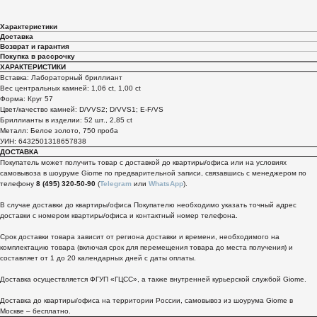
Характеристики
Доставка
Возврат и гарантия
Покупка в рассрочку
ХАРАКТЕРИСТИКИ
Вставка: Лабораторный бриллиант
Вес центральных камней: 1,06 ct, 1,00 ct
Форма: Круг 57
Цвет/качество камней: D/VVS2; D/VVS1; E-F/VS
Бриллианты в изделии: 52 шт., 2,85 ct
Металл: Белое золото, 750 проба
УИН: 6432501318657838
ДОСТАВКА
Покупатель может получить товар с доставкой до квартиры/офиса или на условиях
самовывоза в шоуруме Giome по предварительной записи, связавшись с менеджером по
телефону
8 (495) 320-50-90
(
Telegram
или
WhatsApp
).
В случае доставки до квартиры/офиса Покупателю необходимо указать точный адрес
доставки с номером квартиры/офиса и контактный номер телефона.
Срок доставки товара зависит от региона доставки и времени, необходимого на
комплектацию товара (включая срок для перемещения товара до места получения) и
составляет от 1 до 20 календарных дней с даты оплаты.
Доставка осуществляется ФГУП «ГЦСС», а также внутренней курьерской службой Giome.
Доставка до квартиры/офиса на территории России, самовывоз из шоурума Giome в
Москве – бесплатно.