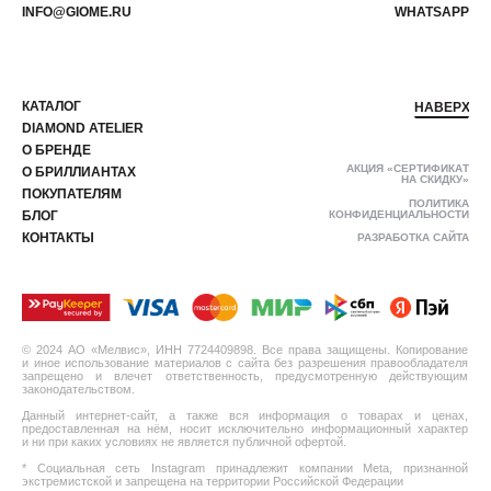
INFO@GIOME.RU
WHATSAPP
КАТАЛОГ
НАВЕРХ
DIAMOND ATELIER
О БРЕНДЕ
АКЦИЯ «СЕРТИФИКАТ
О БРИЛЛИАНТАХ
НА СКИДКУ»
ПОКУПАТЕЛЯМ
ПОЛИТИКА
БЛОГ
КОНФИДЕНЦИАЛЬНОСТИ
КОНТАКТЫ
РАЗРАБОТКА САЙТА
© 2024 АО «Мелвис», ИНН 7724409898. Все права защищены. Копирование
и иное использование материалов с сайта без разрешения правообладателя
запрещено и влечет ответственность, предусмотренную действующим
законодательством.
Данный интернет-сайт, а также вся информация о товарах и ценах,
предоставленная на нём, носит исключительно информационный характер
и ни при каких условиях не является публичной офертой.
* Социальная сеть Instagram принадлежит компании Meta, признанной
экстремистской и запрещена на территории Российской Федерации