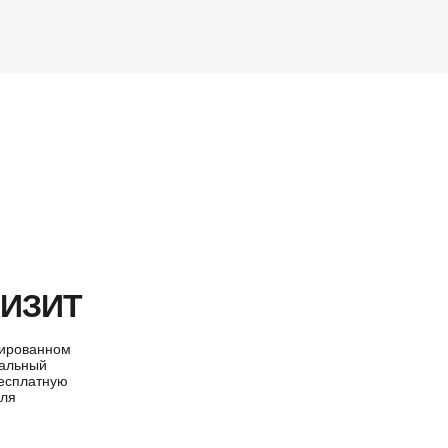
ВИЗИТ
нированном
нальный
бесплатную
иля